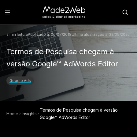
2
min leitura
Publicado a:
06/07/2018
Última atualização a:
22/09/2025
Termos de Pesquisa chegam à
versão Google™ AdWords Editor
Google Ads
Termos de Pesquisa chegam à versão
Home
Insights
Google™ AdWords Editor