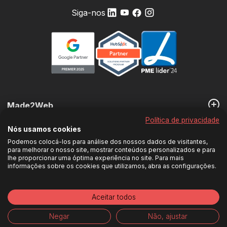
Siga-nos
Made2Web
Política de privacidade
Nós usamos cookies
Os nossos Serviços
Podemos colocá-los para análise dos nossos dados de visitantes,
para melhorar o nosso site, mostrar conteúdos personalizados e para
lhe proporcionar uma óptima experiência no site. Para mais
informações sobre os cookies que utilizamos, abra as configurações.
Política de Privacidade
Política de Cookies
PME Lider 2024
©
2026
Made2Web
.
Todos os direitos reservados
Aceitar todos
ESTIMATIVA
VAMOS
NORMA
DE
Negar
Não, ajustar
CONVERSAR
EUROPEIA