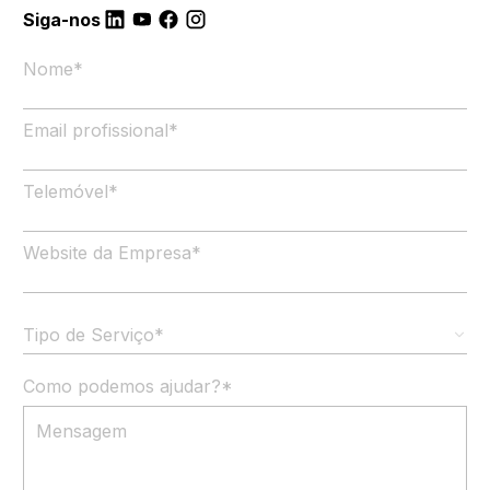
Siga-nos
Nome
*
Email profissional
*
Telemóvel
*
Website da Empresa
*
Tipo de Serviço*
Como podemos ajudar?
*