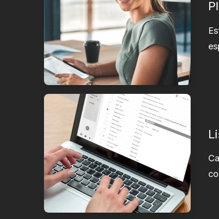
P
Es
es
L
Ca
co