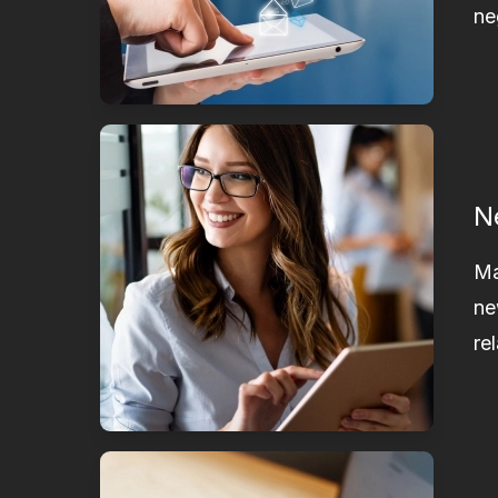
ne
N
Ma
ne
re