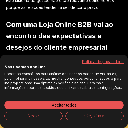
Este sistema de gestão não é tão relevante como no B2B,
porque as relações tendem a ser de curto prazo.
Com uma Loja Online B2B vai ao
encontro das expectativas e
desejos do cliente empresarial
O coronavírus funcionou como um abanão para as empresas
Política de privacidade
Nós usamos cookies
que fazem exclusivamente transações comerciais
offline
.
Podemos colocá-los para análise dos nossos dados de visitantes,
Durante os sucessivos confinamentos, quem não estava no
para melhorar o nosso site, mostrar conteúdos personalizados e para
digital perdeu oportunidades de negócio e vendas.
lhe proporcionar uma óptima experiência no site. Para mais
informações sobre os cookies que utilizamos, abra as configurações.
Mas há tempo e os dados são favoráveis.
Aceitar todos
Um estudo da McKinsey mostra que
vendedores e
ESTIMATIVA
VAMOS
NORMA
compradores estão cada vez mais adeptos do modelo de E-
DE
Negar
Não, ajustar
CONVERSAR
EUROPEIA
commerce
.
PREÇO