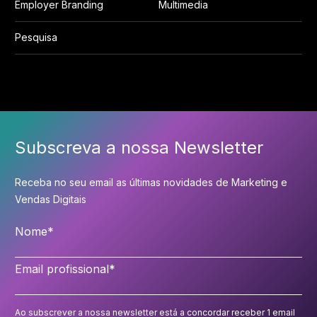
Employer Branding
Multimedia
Subscreva a nossa Newsletter
Receba no seu email as últimas novidades de Marketing e
Vendas Digitais
Nome
*
Email profissional
*
Ao subscrever a nossa newsletter está a concordar receber 1 email